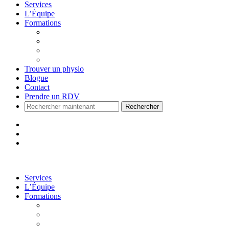
Services
L’Équipe
Formations
Accueil
Voir le Curriculum
Toutes les formations
Me connecter
Trouver un physio
Blogue
Contact
Prendre un RDV
Rechercher
Services
L’Équipe
Formations
Accueil
Voir le Curriculum
Toutes les formations