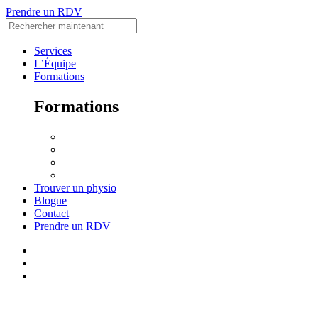
Prendre un RDV
Services
L’Équipe
Formations
Formations
Accueil
Voir le Curriculum
Toutes les formations
Me connecter
Trouver un physio
Blogue
Contact
Prendre un RDV