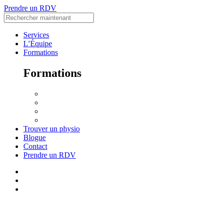
Prendre un RDV
Services
L’Équipe
Formations
Formations
Accueil
Voir le Curriculum
Toutes les formations
Me connecter
Trouver un physio
Blogue
Contact
Prendre un RDV