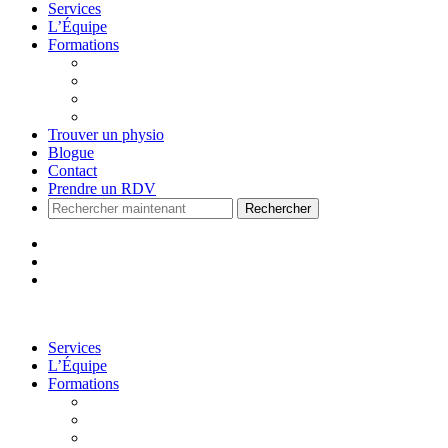
Services
L’Équipe
Formations
Accueil
Voir le Curriculum
Toutes les formations
Me connecter
Trouver un physio
Blogue
Contact
Prendre un RDV
Rechercher
Services
L’Équipe
Formations
Accueil
Voir le Curriculum
Toutes les formations