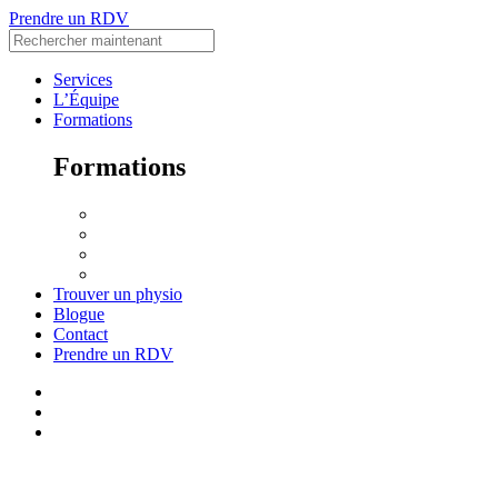
Prendre un RDV
Services
L’Équipe
Formations
Formations
Accueil
Voir le Curriculum
Toutes les formations
Me connecter
Trouver un physio
Blogue
Contact
Prendre un RDV