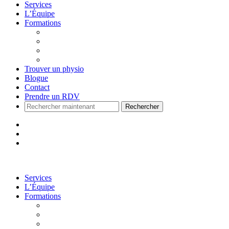
Services
L’Équipe
Formations
Accueil
Voir le Curriculum
Toutes les formations
Me connecter
Trouver un physio
Blogue
Contact
Prendre un RDV
Rechercher
Services
L’Équipe
Formations
Accueil
Voir le Curriculum
Toutes les formations